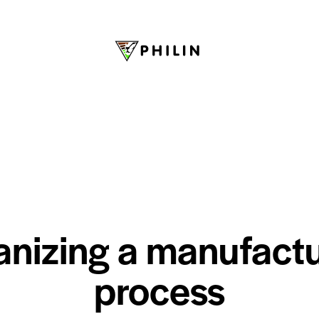
STANDARD
anizing a manufactu
process