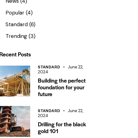
News
(4)
Popular
(4)
Standard
(6)
Trending
(3)
Recent Posts
STANDARD
June 22,
2024
Building the perfect
foundation for your
future
STANDARD
June 22,
2024
Drilling for the black
gold 101