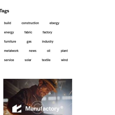
Tags
build
construction
ebergy
energy
fabric
factory
furniture
gas
industry
metalwork
news
oil
plant
service
solar
textile
wind