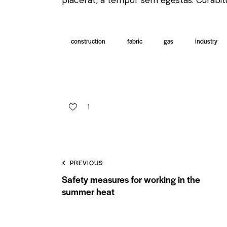
placerat, a tempor sem egestas. Curabitur
construction
fabric
gas
industry
1
PREVIOUS
Safety measures for working in the
summer heat