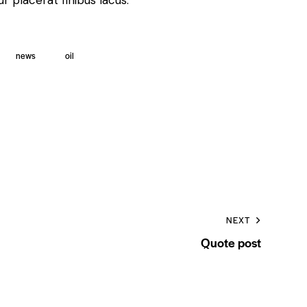
 placerat finibus lacus.
news
oil
NEXT
Quote post